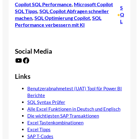
Copilot SQL Performance
, 
Microsoft Copilot
S
SQL Tipps
, 
SQL Copilot Abfragen schneller
Q
•
machen
, 
SQL Optimierung Copilot
, 
SQL
L
Performance verbessern mit KI
Social Media
YouTube
Facebook
Links
Benutzerabnahmetest (UAT) Tool für Power BI
Berichte
SQL Syntax Prüfer
Alle Excel Funktionen in Deutsch und Englisch
Die wichtigsten SAP Transaktionen
Excel Tastenkombinationen
Excel Tipps
SAP T-Codes