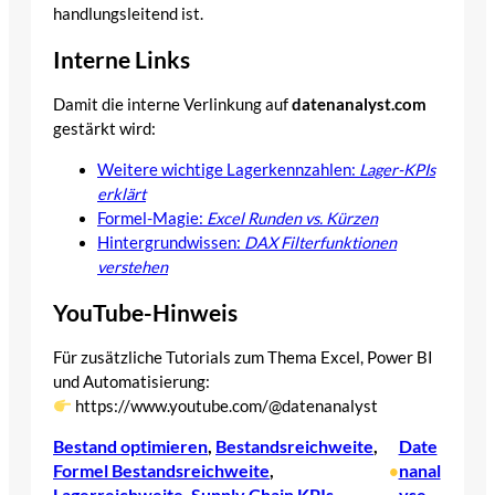
handlungsleitend ist.
Interne Links
Damit die interne Verlinkung auf
datenanalyst.com
gestärkt wird:
Weitere wichtige Lagerkennzahlen:
Lager-KPIs
erklärt
Formel-Magie:
Excel Runden vs. Kürzen
Hintergrundwissen:
DAX Filterfunktionen
verstehen
YouTube-Hinweis
Für zusätzliche Tutorials zum Thema Excel, Power BI
und Automatisierung:
https://www.youtube.com/@datenanalyst
Bestand optimieren
, 
Bestandsreichweite
, 
Date
Formel Bestandsreichweite
, 
nanal
•
Lagerreichweite
, 
Supply Chain KPIs
yse