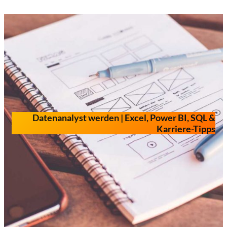
Zum
Inhalt
springen
Datenanalyst werden | Excel, Power BI, SQL &
Karriere-Tipps