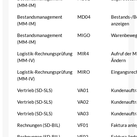
(MM-IM)
Bestandsmanagement
MD04
Bestands-/Be
(MM-IM)
anzeigen
Bestandsmanagement
MIGO
Warenbewe
(MM-IM)
Logistik-Rechnungsprüfung
MIR4
Aufruf der M
(MM-IV)
Ändern
Logistik-Rechnungsprüfung
MIRO
Eingangsrec
(MM-IV)
Vertrieb (SD-SLS)
VA01
Kundenauftr
Vertrieb (SD-SLS)
VA02
Kundenauftr
Vertrieb (SD-SLS)
VA03
Kundenauftr
Rechnungen (SD-BIL)
VF01
Faktura anl
Rechnungen (SD-BIL)
VF02
Faktura änd