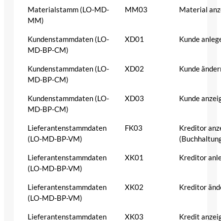
Materialstamm (LO-MD-
MM03
Material anz
MM)
Kundenstammdaten (LO-
XD01
Kunde anleg
MD-BP-CM)
Kundenstammdaten (LO-
XD02
Kunde änder
MD-BP-CM)
Kundenstammdaten (LO-
XD03
Kunde anzei
MD-BP-CM)
Lieferantenstammdaten
FK03
Kreditor anz
(LO-MD-BP-VM)
(Buchhaltun
Lieferantenstammdaten
XK01
Kreditor anl
(LO-MD-BP-VM)
Lieferantenstammdaten
XK02
Kreditor änd
(LO-MD-BP-VM)
Lieferantenstammdaten
XK03
Kredit anzei