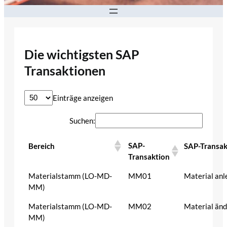
Die wichtigsten SAP
Transaktionen
Einträge anzeigen
Suchen:
SAP-
Bereich
SAP-Transa
Transaktion
Materialstamm (LO-MD-
MM01
Material anl
MM)
Materialstamm (LO-MD-
MM02
Material än
MM)