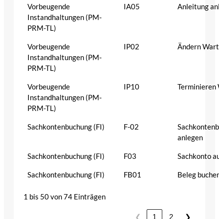
Vorbeugende
IA05
Anleitung an
Instandhaltungen (PM-
PRM-TL)
Vorbeugende
IP02
Ändern Wart
Instandhaltungen (PM-
PRM-TL)
Vorbeugende
IP10
Terminieren
Instandhaltungen (PM-
PRM-TL)
Sachkontenbuchung (FI)
F-02
Sachkonten
anlegen
Sachkontenbuchung (FI)
F03
Sachkonto a
Sachkontenbuchung (FI)
FB01
Beleg buche
1 bis 50 von 74 Einträgen
❮
1
2
❯