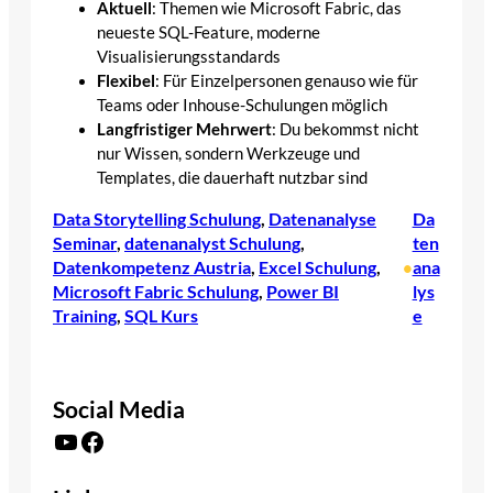
Aktuell
: Themen wie Microsoft Fabric, das
neueste SQL-Feature, moderne
Visualisierungsstandards
Flexibel
: Für Einzelpersonen genauso wie für
Teams oder Inhouse-Schulungen möglich
Langfristiger Mehrwert
: Du bekommst nicht
nur Wissen, sondern Werkzeuge und
Templates, die dauerhaft nutzbar sind
Data Storytelling Schulung
, 
Datenanalyse
Da
Seminar
, 
datenanalyst Schulung
, 
ten
Datenkompetenz Austria
, 
Excel Schulung
, 
ana
•
Microsoft Fabric Schulung
, 
Power BI
lys
Training
, 
SQL Kurs
e
Social Media
YouTube
Facebook